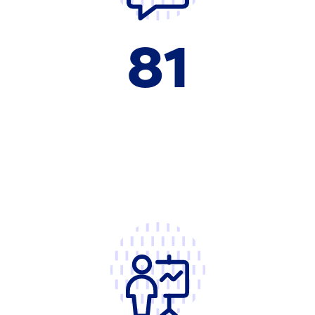
81
der Reinigungsunternehmen schätzen,
dass Tagesreinigung, den
Arbeitszeitwünschen der
Reinigungskräfte entspricht.