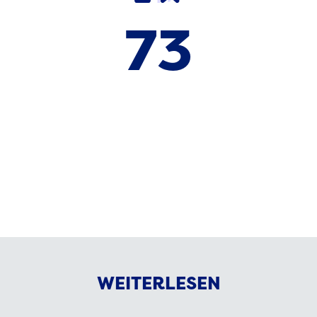
73
der Reinigungsunternehmen sehen in
der Tagesreinigung eine gute
Möglichkeit, Personal langfristig zu
binden.
WEITERLESEN